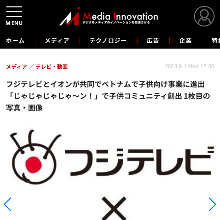
MENU
ホーム
メディア
テクノロジー
広告
企業
特
メディア
テレビ・動画
2023.9.4 Mon 12:00
フジテレビとイオンが共同でベトナムで子供向け事業に進出
「じゃじゃじゃじゃ～ン！」で子供コミュニティ創出 1枚目の
写真・画像