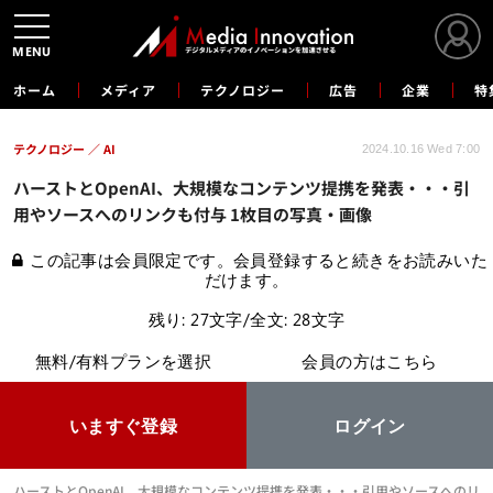
MENU
ホーム
メディア
テクノロジー
広告
企業
特
テクノロジー
AI
2024.10.16 Wed 7:00
ハーストとOpenAI、大規模なコンテンツ提携を発表・・・引
用やソースへのリンクも付与 1枚目の写真・画像
この記事は会員限定です。会員登録すると続きをお読みいた
だけます。
残り: 27文字/全文: 28文字
無料/有料プランを選択
会員の方はこちら
いますぐ登録
ログイン
ハーストとOpenAI、大規模なコンテンツ提携を発表・・・引用やソースへのリ