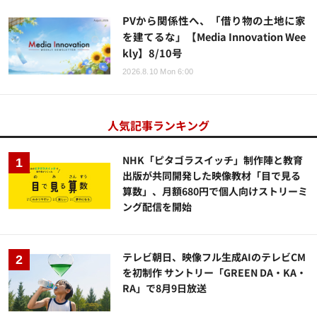
PVから関係性へ、「借り物の土地に家
を建てるな」【Media Innovation Wee
kly】8/10号
2026.8.10 Mon 6:00
人気記事ランキング
NHK「ピタゴラスイッチ」制作陣と教育
出版が共同開発した映像教材「目で見る
算数」、月額680円で個人向けストリーミ
ング配信を開始
テレビ朝日、映像フル生成AIのテレビCM
を初制作 サントリー「GREEN DA・KA・
RA」で8月9日放送