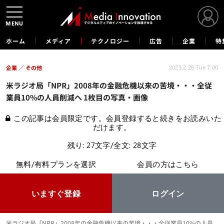
MENU
ホーム
メディア
テクノロジー
広告
企業
特
企業
その他
2023.2.28 Tue 7:00
米ラジオ局「NPR」2008年の金融危機以来の苦境・・・全従
業員10%の人員削減へ 1枚目の写真・画像
この記事は会員限定です。会員登録すると続きをお読みいた
だけます。
残り: 27文字/全文: 28文字
無料/有料プランを選択
会員の方はこちら
いますぐ登録
ログイン
米ラジオ局「NPR」2008年の金融危機以来の苦境・・・全従業員10%の人員