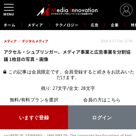
MENU
ホーム
メディア
テクノロジー
広告
企業
特
メディア
デジタルメディア
2024.9.17 Tue 12:00
アクセル・シュプリンガー、メディア事業と広告事業を分割協
議 1枚目の写真・画像
この記事は会員限定です。会員登録すると続きをお読みいた
だけます。
残り: 27文字/全文: 28文字
無料/有料プランを選択
会員の方はこちら
いますぐ登録
ログイン
<p>BERLIN, GERMANY – JANUARY 06: The corporate headquarters of Axel