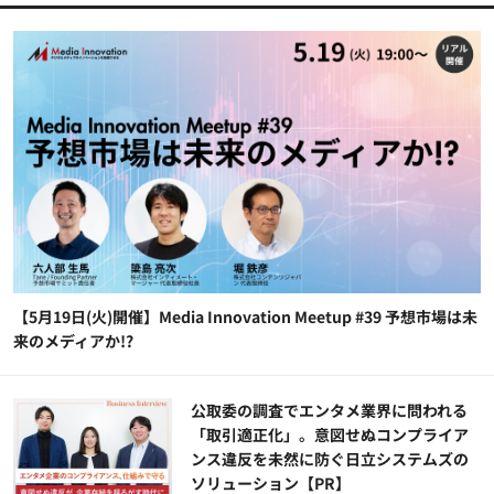
【5月19日(火)開催】Media Innovation Meetup #39 予想市場は未
来のメディアか!?
公​​取委の調査でエンタメ業界に問われる
「取引適正化」。意図せぬコンプライア
ンス違反を未然に防ぐ日立システムズの
ソリューション​【PR】