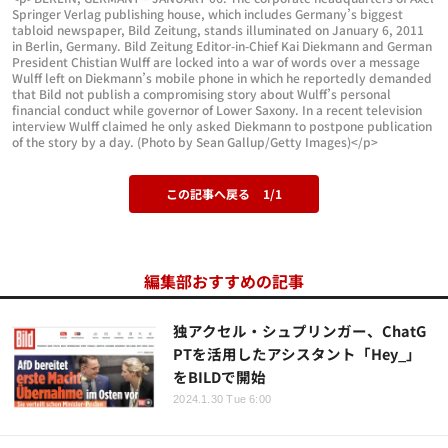
Springer Verlag publishing house, which includes Germany’s biggest
tabloid newspaper, Bild Zeitung, stands illuminated on January 6, 2011
in Berlin, Germany. Bild Zeitung Editor-in-Chief Kai Diekmann and German
President Chistian Wulff are locked into a war of words over a message
Wulff left on Diekmann’s mobile phone in which he reportedly demanded
that Bild not publish a compromising story about Wulff’s personal
financial conduct while governor of Lower Saxony. In a recent television
interview Wulff claimed he only asked Diekmann to postpone publication
of the story by a day. (Photo by Sean Gallup/Getty Images)</p>
この記事へ戻る
1/1
編集部おすすめの記事
独アクセル・シュプリンガー、ChatG
PTを活用したアシスタント「Hey_」
をBILDで開始
2024.1.30 Tue 6:00