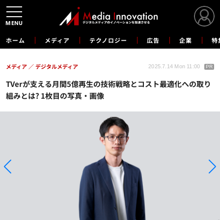
MENU
ホーム
メディア
テクノロジー
広告
企業
特
メディア
デジタルメディア
2025.7.14 Mon 11:00
PR
TVerが支える月間5億再生の技術戦略とコスト最適化への取り
組みとは? 1枚目の写真・画像