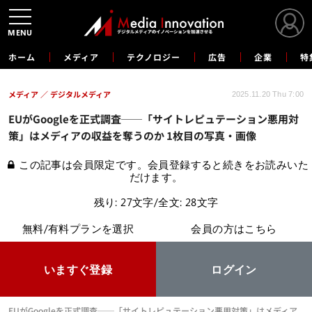
MENU
ホーム
メディア
テクノロジー
広告
企業
特
メディア
デジタルメディア
2025.11.20 Thu 7:00
EUがGoogleを正式調査──「サイトレピュテーション悪用対
策」はメディアの収益を奪うのか 1枚目の写真・画像
この記事は会員限定です。会員登録すると続きをお読みいた
だけます。
残り: 27文字/全文: 28文字
無料/有料プランを選択
会員の方はこちら
いますぐ登録
ログイン
EUがGoogleを正式調査──「サイトレピュテーション悪用対策」はメディア