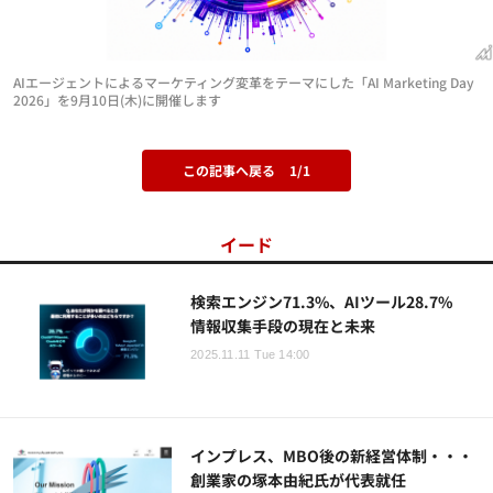
AIエージェントによるマーケティング変革をテーマにした「AI Marketing Day
2026」を9月10日(木)に開催します
この記事へ戻る
1/1
イード
検索エンジン71.3%、AIツール28.7%
情報収集手段の現在と未来
2025.11.11 Tue 14:00
インプレス、MBO後の新経営体制・・・
創業家の塚本由紀氏が代表就任