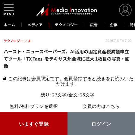
MENU
ホーム
メディア
テクノロジー
広告
企業
特
テクノロジー
AI
2026.7.3 Fri 7:00
ハースト・ニュースペーパーズ、AI活用の固定資産税異議申立
てツール「TX Tax」をテキサス州全域に拡大 1枚目の写真・画
像
この記事は会員限定です。会員登録すると続きをお読みいた
だけます。
残り: 27文字/全文: 28文字
無料/有料プランを選択
会員の方はこちら
いますぐ登録
ログイン