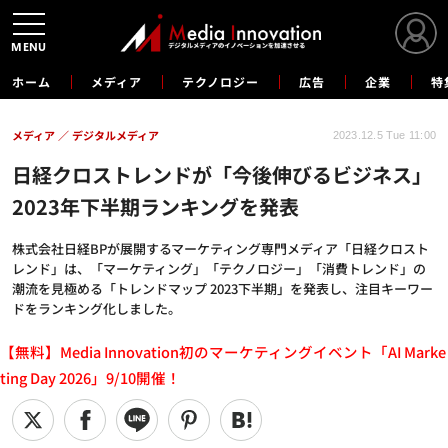
MENU
ホーム
メディア
テクノロジー
広告
企業
特
メディア
デジタルメディア
2023.12.5 Tue 11:00
日経クロストレンドが「今後伸びるビジネス」
2023年下半期ランキングを発表
株式会社日経BPが展開するマーケティング専門メディア「日経クロスト
レンド」は、「マーケティング」「テクノロジー」「消費トレンド」の
潮流を見極める「トレンドマップ 2023下半期」を発表し、注目キーワー
ドをランキング化しました。
【無料】Media Innovation初のマーケティングイベント「AI Marke
ting Day 2026」9/10開催！