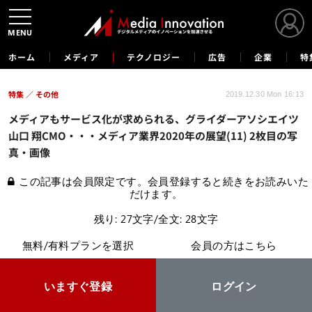
MENU
ホーム
メディア
テクノロジー
広告
企業
特
特集
その他
2019.12.30 Mon 16:13
メディアもサービス化が求められる、グライダーアソシエイツ
山口 翔CMO・・・メディア業界2020年の展望(11) 2枚目の写
真・画像
この記事は会員限定です。会員登録すると続きをお読みいた
だけます。
残り: 27文字/全文: 28文字
無料/有料プランを選択
会員の方はこちら
いますぐ登録
ログイン