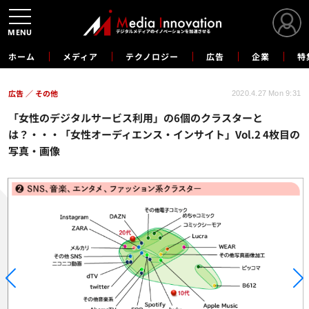
MENU
ホーム
メディア
テクノロジー
広告
企業
特
広告
その他
2020.4.27 Mon 9:31
「女性のデジタルサービス利用」の6個のクラスターと
は？・・・「女性オーディエンス・インサイト」Vol.2 4枚目の
写真・画像