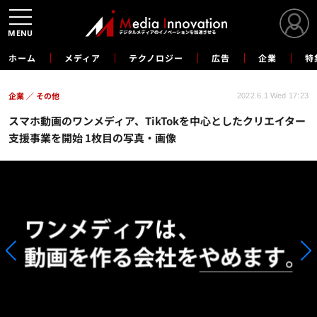
MENU
ホーム
メディア
テクノロジー
広告
企業
特
企業
その他
2022.6.1 Wed 17:23
スマホ動画のワンメディア、TikTokを中心としたクリエイター
支援事業を開始 1枚目の写真・画像