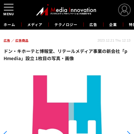
MENU
ホーム
メディア
テクノロジー
広告
企業
特
広告
広告商品
2023.12.21 Thu 12:13
ドン・キホーテと博報堂、リテールメディア事業の新会社「p
Hmedia」設立 1枚目の写真・画像