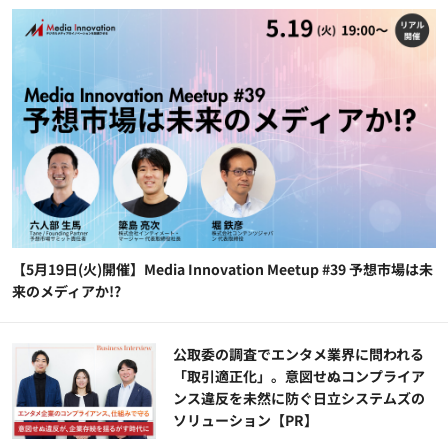
【5月19日(火)開催】Media Innovation Meetup #39 予想市場は未
来のメディアか!?
公​​取委の調査でエンタメ業界に問われる
「取引適正化」。意図せぬコンプライア
ンス違反を未然に防ぐ日立システムズの
ソリューション​【PR】