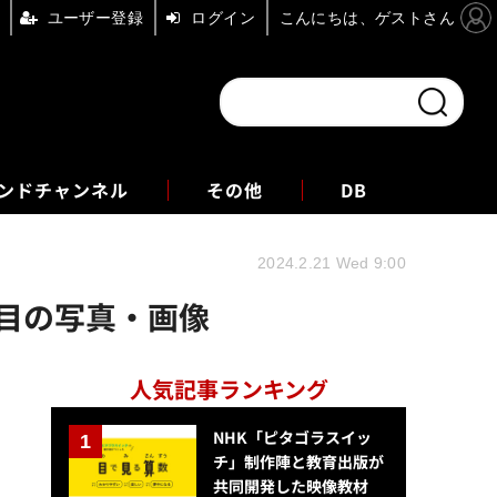
ユーザー登録
ログイン
こんにちは、ゲストさん
ンドチャンネル
フォーエム
その他
DB
2024.2.21 Wed 9:00
目の写真・画像
人気記事ランキング
NHK「ピタゴラスイッ
チ」制作陣と教育出版が
共同開発した映像教材