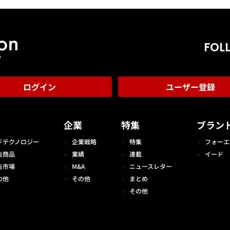
FOL
ログイン
ユーザー登録
告
企業
特集
ブラン
ドテクノロジー
企業戦略
特集
フォーエ
告商品
業績
連載
イード
告市場
M&A
ニュースレター
の他
その他
まとめ
その他