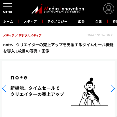
MENU
ホーム
メディア
テクノロジー
広告
企業
特
メディア
デジタルメディア
2024.8.31 Sat 20:21
note、クリエイターの売上アップを支援するタイムセール機能
を導入 1枚目の写真・画像