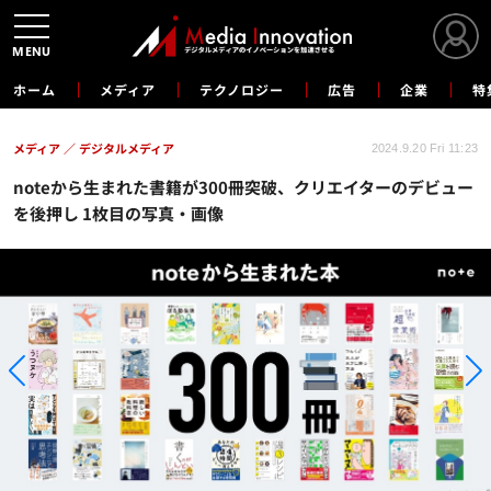
MENU
ホーム
メディア
テクノロジー
広告
企業
特
メディア
デジタルメディア
2024.9.20 Fri 11:23
noteから生まれた書籍が300冊突破、クリエイターのデビュー
を後押し 1枚目の写真・画像