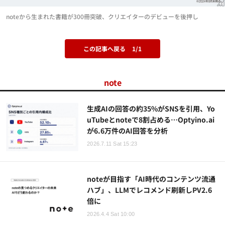
noteから生まれた書籍が300冊突破、クリエイターのデビューを後押し
この記事へ戻る
1/1
note
生成AIの回答の約35%がSNSを引用、Yo
uTubeとnoteで8割占める…Optyino.ai
が6.6万件のAI回答を分析
2026.7.11 Sat 15:23
noteが目指す「AI時代のコンテンツ流通
ハブ」、LLMでレコメンド刷新しPV2.6
倍に
2026.4.4 Sat 10:00