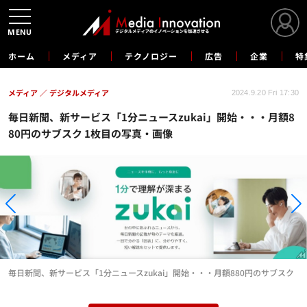
MENU
ホーム
メディア
テクノロジー
広告
企業
特
メディア
デジタルメディア
2024.9.20 Fri 17:30
毎日新聞、新サービス「1分ニュースzukai」開始・・・月額8
80円のサブスク 1枚目の写真・画像
毎日新聞、新サービス「1分ニュースzukai」開始・・・月額880円のサブスク