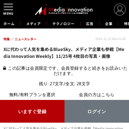
MENU
ホーム
メディア
テクノロジー
広告
企業
特
特集
ニュースレター
2024.11.25 Mon 6:00
Xに代わって人気を集めるBlueSky、メディア企業も参戦【Me
dia Innovation Weekly】11/25号 4枚目の写真・画像
この記事は会員限定です。会員登録すると続きをお読みいた
だけます。
残り: 27文字/全文: 28文字
無料/有料プランを選択
会員の方はこちら
いますぐ登録
ログイン
Xに代わって人気を集めるBlueSky、メディア企業も参戦【Media Innovation