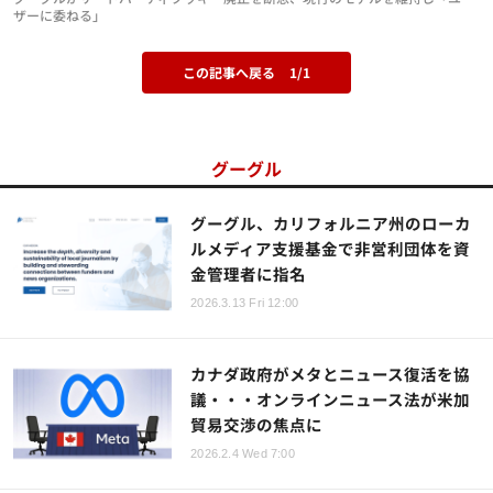
ザーに委ねる」
この記事へ戻る
1/1
グーグル
グーグル、カリフォルニア州のローカ
ルメディア支援基金で非営利団体を資
金管理者に指名
2026.3.13 Fri 12:00
カナダ政府がメタとニュース復活を協
議・・・オンラインニュース法が米加
貿易交渉の焦点に
2026.2.4 Wed 7:00