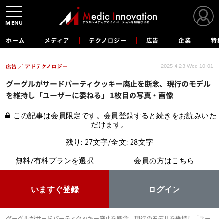
MENU
ホーム
メディア
テクノロジー
広告
企業
特
広告
アドテクノロジー
2025.4.23 Wed 10:01
グーグルがサードパーティクッキー廃止を断念、現行のモデル
を維持し「ユーザーに委ねる」 1枚目の写真・画像
この記事は会員限定です。会員登録すると続きをお読みいた
だけます。
残り: 27文字/全文: 28文字
無料/有料プランを選択
会員の方はこちら
いますぐ登録
ログイン
グーグルがサードパーティクッキー廃止を断念、現行のモデルを維持し「ユー