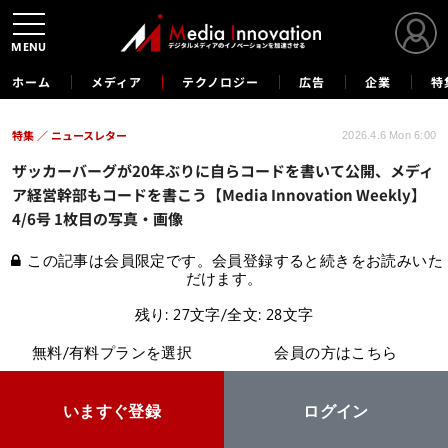
MENU
ホーム
メディア
テクノロジー
広告
企業
特
特集
ニュースレター
2026.4.6 Mon 6:00
ザッカーバーグが20年ぶりに自らコードを書いて公開、メディ
ア経営幹部もコードを書こう【Media Innovation Weekly】
4/6号 1枚目の写真・画像
この記事は会員限定です。会員登録すると続きをお読みいた
だけます。
残り: 27文字/全文: 28文字
無料/有料プランを選択
会員の方はこちら
いますぐ登録
ログイン