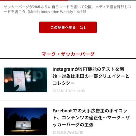
ザッカーバーグが20年ぶりに自らコードを書いて公開、メディア経営幹部もコ
ードを書こう【Media Innovation Weekly】4/6号
この記事へ戻る
1/1
マーク・ザッカーバーグ
InstagramがNFT機能のテストを開
始…対象は米国の一部クリエイターと
コレクター
2022.5.11 Wed 14:43
Facebookでの大手広告主のボイコッ
ト、コンテンツの適正化…マーク・ザ
ッカーバーグの主張
2020.8.5 Wed 11:30