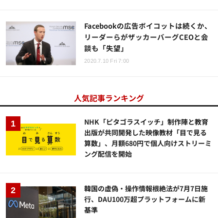
Facebookの広告ボイコットは続くか、
リーダーらがザッカーバーグCEOと会
談も「失望」
2020.7.10 Fri 7:00
人気記事ランキング
NHK「ピタゴラスイッチ」制作陣と教育
出版が共同開発した映像教材「目で見る
算数」、月額680円で個人向けストリーミ
ング配信を開始
韓国の虚偽・操作情報根絶法が7月7日施
行、DAU100万超プラットフォームに新
基準