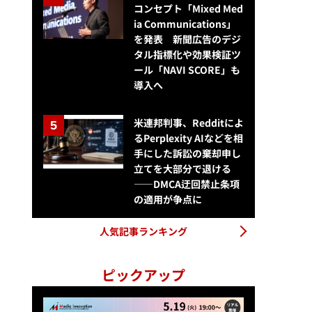
コンセプト「Mixed Med
ia Communications」
を発表 新聞広告のデジ
タル指標化や効果検証ツ
ール「NAVI SCORE」も
導入へ
ブックリスタが出版社向けDX支援サービス「Listia」を提供開始、電
米連邦判事、Redditによ
るPerplexity AIなどを相
手にした訴訟の棄却申し
立てを大部分で退ける
——DMCA迂回禁止条項
の適用が争点に
人気記事ランキング
ピックアップ