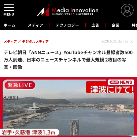
MENU
ホーム
メディア
テクノロジー
広告
企業
特
メディア
デジタルメディア
2026.5.31 Sun 17:00
テレビ朝日「ANNニュース」YouTubeチャンネル登録者数500
万人到達、日本のニュースチャンネルで最大規模 2枚目の写
真・画像