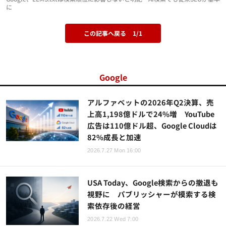
に
この記事へ戻る
1/1
Google
アルファベットの2026年Q2決算、売
上高1,198億ドルで24%増 YouTube
広告は110億ドル超、Google Cloudは
82%成長と加速
2026.7.27 Mon 16:00
USA Today、Google検索からの撤退も
視野に パブリッシャーが模索する検
索依存後の経営
2026.7.22 Wed 7:00