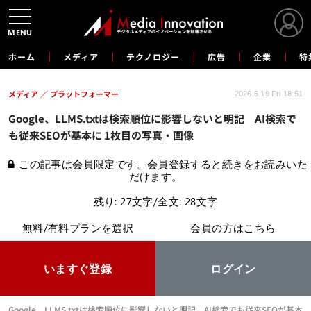
MENU
ホーム
メディア
テクノロジー
広告
企業
特
メディア
プラットフォーマー
2026.6.19 Fri 18:51
Google、LLMS.txtは検索順位に影響しないと明記 AI検索で
も従来SEOが基本に 1枚目の写真・画像
この記事は会員限定です。会員登録すると続きをお読みいた
だけます。
残り: 27文字/全文: 28文字
無料/有料プランを選択
会員の方はこちら
いますぐ登録
ログイン
Google、LLMS.txtは検索順位に影響しないと明記 AI検索でも従来SEOが基本