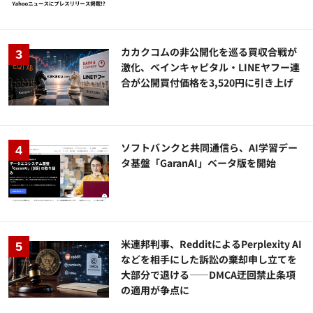
カカクコムの非公開化を巡る買収合戦が
激化、ベインキャピタル・LINEヤフー連
合が公開買付価格を3,520円に引き上げ
ソフトバンクと共同通信ら、AI学習デー
タ基盤「GaranAI」ベータ版を開始
米連邦判事、RedditによるPerplexity AI
などを相手にした訴訟の棄却申し立てを
大部分で退ける——DMCA迂回禁止条項
の適用が争点に