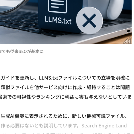
検索でも従来SEOが基本に
検索最適化ガイドを更新し、LLMS.txtファイルについての立場を明確に
xtや類似ファイルを他サービス向けに作成・維持することは問題
、検索での可視性やランキングに利益も害も与えないとしていま
索の生成AI機能に表示されるために、新しい機械可読ファイル、
る必要はないとも説明しています。Search Engine Land