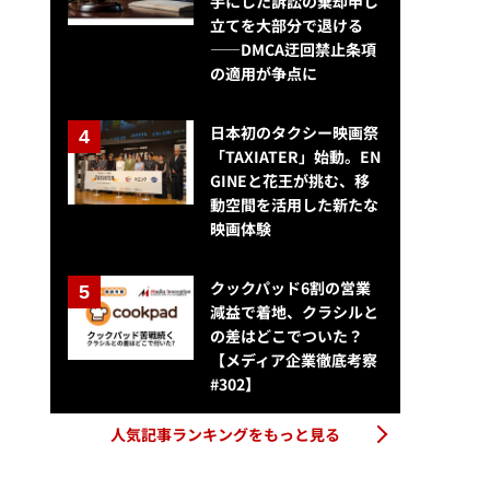
手にした訴訟の棄却申し
立てを大部分で退ける
——DMCA迂回禁止条項
の適用が争点に
日本初のタクシー映画祭
「TAXIATER」始動。EN
GINEと花王が挑む、移
動空間を活用した新たな
映画体験
クックパッド6割の営業
減益で着地、クラシルと
の差はどこでついた？
【メディア企業徹底考察
#302】
人気記事ランキングをもっと見る