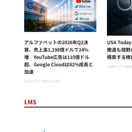
アルファベットの2026年Q2決
USA Tod
算、売上高1,198億ドルで24%
撤退も視野
増 YouTube広告は110億ドル
模索する検
超、Google Cloudは82%成長と
2026.7.22 Wed
加速
2026.7.27 Mon 16:00
LMS