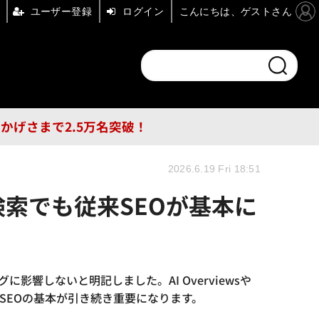
ユーザー登録
ログイン
こんにちは、ゲストさん
ンドチャンネル
フォーエム
その他
DB
員はおかげさまで2.5万名突破！
2026.6.19 Fri 18:51
I検索でも従来SEOが基本に
ングに影響しないと明記しました。AI Overviewsや
SEOの基本が引き続き重要になります。