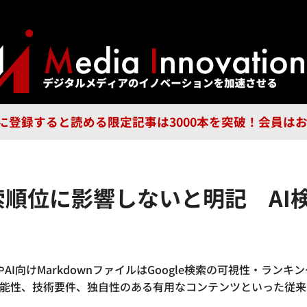
ジー
広告
企業
特集
ブラ
n Guild に登録すると読める限定記事は3000本を突破！会
tは検索順位に影響しないと明記 A
tやAI向けMarkdownファイルはGoogle検索の可視性・ランキ
ル可能性、技術要件、独自性のある有用なコンテンツといった従来