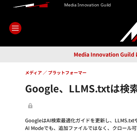
Media Innovation Guild
ホーム
メディア
テクノロ
Media Innovatio
メディア
プラットフォーマー
Google、LLMS.tx
GoogleはAI検索最適化ガイドを更新し、LLMS.tx
AI Modeでも、追加ファイルではなく、クロー