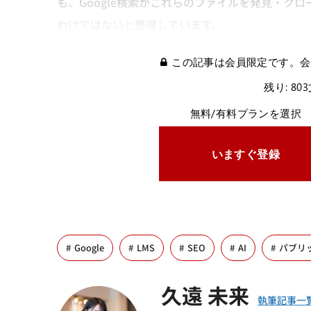
も、Google検索がこれらのファイルを発見・ク
わけではないと整理しています。
この記事は会員限定です。会
残り: 80
無料/有料プランを選択
いますぐ登録
Google
LMS
SEO
AI
パブリ
久遠 未来