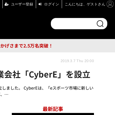
ユーザー登録
ログイン
こんにちは、ゲストさん
ンドチャンネル
フォーエム
その他
DB
員はおかげさまで2.5万名突破！
2019.3.7 Thu 20:00
会社「CyberE」を設立
しました。 CyberEは、「eスポーツ市場に新しい
プ、…
最新記事