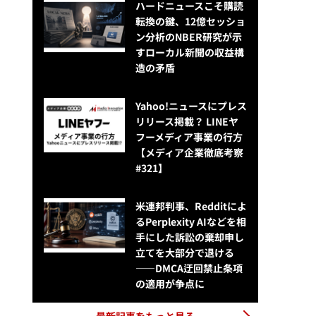
ハードニュースこそ購読
転換の鍵、12億セッショ
ン分析のNBER研究が示
すローカル新聞の収益構
造の矛盾
Yahoo!ニュースにプレス
リリース掲載？ LINEヤ
フーメディア事業の行方
【メディア企業徹底考察
#321】
米連邦判事、Redditによ
るPerplexity AIなどを相
手にした訴訟の棄却申し
立てを大部分で退ける
——DMCA迂回禁止条項
の適用が争点に