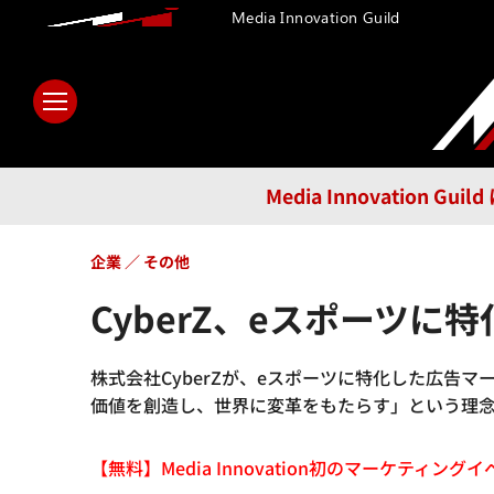
Media Innovation Guild
ホーム
メディア
テクノロ
Media Innovatio
企業
その他
CyberZ、eスポーツに
株式会社CyberZが、eスポーツに特化した広告マ
価値を創造し、世界に変革をもたらす」という理
【無料】Media Innovation初のマーケティングイベント