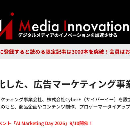
ジー
広告
企業
特集
ブラ
n Guild に登録すると読める限定記事は3000本を突破！会
特化した、広告マーケティング事業
ーケティング事業会社、株式会社CyberE（サイバーイー）を設立
念のもと、商品企画やコンテンツ制作、プロゲーマータイアッ
「AI Marketing Day 2026」9/10開催！