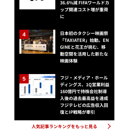
36.6%減 FIFAワールドカ
ップ関連コスト増が重荷
に
日本初のタクシー映画祭
「TAXIATER」始動。EN
GINEと花王が挑む、移
動空間を活用した新たな
映画体験
フジ・メディア・ホール
ディングス、1Q営業利益
160億円で持株会社制導
入後の過去最高益を達成
フジテレビの広告収入回
復とIP戦略が牽引
人気記事ランキングをもっと見る