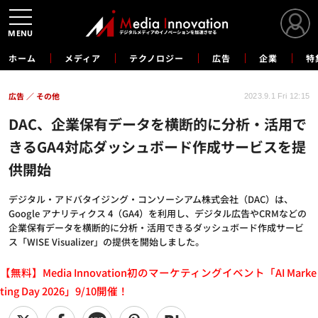
MENU
ホーム
メディア
テクノロジー
広告
企業
特
広告
その他
2023.9.1 Fri 12:15
DAC、企業保有データを横断的に分析・活用で
きるGA4対応ダッシュボード作成サービスを提
供開始
デジタル・アドバタイジング・コンソーシアム株式会社（DAC）は、
Google アナリティクス 4（GA4）を利用し、デジタル広告やCRMなどの
企業保有データを横断的に分析・活用できるダッシュボード作成サービ
ス「WISE Visualizer」の提供を開始しました。
【無料】Media Innovation初のマーケティングイベント「AI Marke
ting Day 2026」9/10開催！