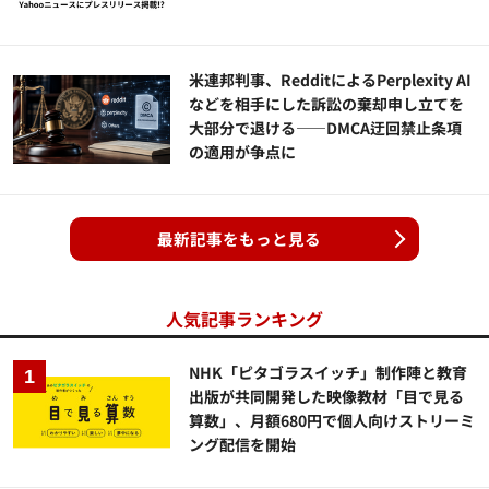
米連邦判事、RedditによるPerplexity AI
などを相手にした訴訟の棄却申し立てを
大部分で退ける——DMCA迂回禁止条項
の適用が争点に
最新記事をもっと見る
人気記事ランキング
NHK「ピタゴラスイッチ」制作陣と教育
出版が共同開発した映像教材「目で見る
算数」、月額680円で個人向けストリーミ
ング配信を開始