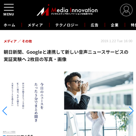
MENU
ホーム
メディア
テクノロジー
広告
企業
特
メディア
その他
2019.1.22 Tue 16:00
朝日新聞、Googleと連携して新しい音声ニュースサービスの
実証実験へ 2枚目の写真・画像