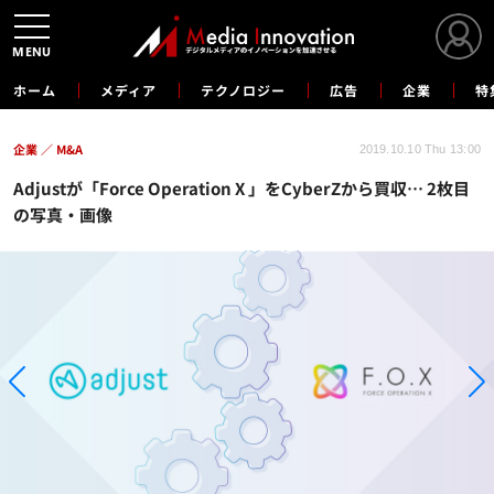
MENU
ホーム
メディア
テクノロジー
広告
企業
特
企業
M&A
2019.10.10 Thu 13:00
Adjustが「Force Operation X 」をCyberZから買収… 2枚目
の写真・画像