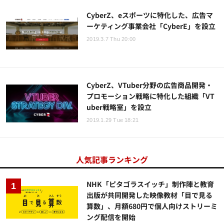
CyberZ、eスポーツに特化した、広告マ
ーケティング事業会社「CyberE」を設立
2019.3.7 Thu 20:00
CyberZ、VTuber分野の広告商品開発・
プロモーション戦略に特化した組織「VT
uber戦略室」を設立
2019.1.29 Tue 18:21
人気記事ランキング
NHK「ピタゴラスイッチ」制作陣と教育
出版が共同開発した映像教材「目で見る
算数」、月額680円で個人向けストリーミ
ング配信を開始