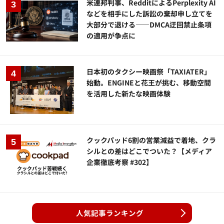
米連邦判事、RedditによるPerplexity AI
などを相手にした訴訟の棄却申し立てを
大部分で退ける——DMCA迂回禁止条項
の適用が争点に
日本初のタクシー映画祭「TAXIATER」
始動。ENGINEと花王が挑む、移動空間
を活用した新たな映画体験
クックパッド6割の営業減益で着地、クラ
シルとの差はどこでついた？【メディア
企業徹底考察 #302】
人気記事ランキング