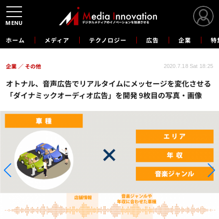
MENU
ホーム
メディア
テクノロジー
広告
企業
特
企業
その他
2020.7.18 Sat 18:25
オトナル、音声広告でリアルタイムにメッセージを変化させる
「ダイナミックオーディオ広告」を開発 9枚目の写真・画像