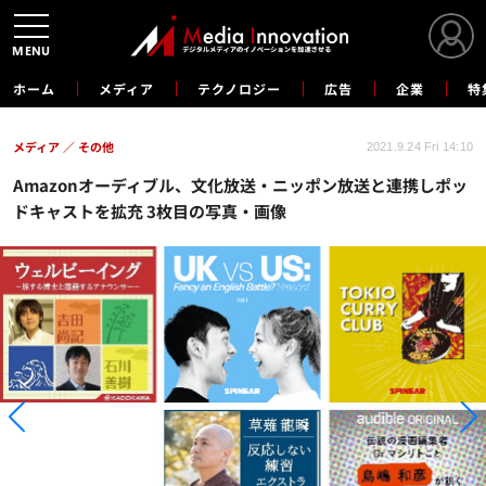
MENU
ホーム
メディア
テクノロジー
広告
企業
特
メディア
その他
2021.9.24 Fri 14:10
Amazonオーディブル、文化放送・ニッポン放送と連携しポッ
ドキャストを拡充 3枚目の写真・画像