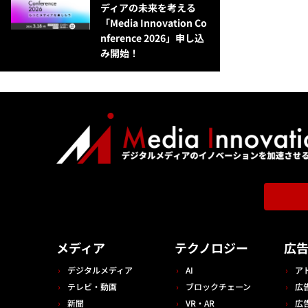
ディアの未来を考える
「Media Innovation Co
nference 2026」申し込
み開始！
メディア
テクノロジー
広
デジタルメディア
AI
ア
テレビ・動画
ブロックチェーン
広
新聞
VR・AR
広