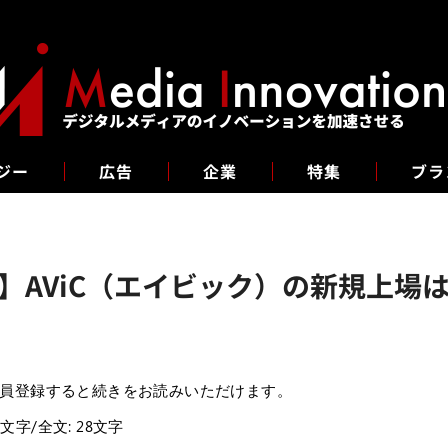
ジー
広告
企業
特集
ブラ
0】AViC（エイビック）の新規上
員登録すると続きをお読みいただけます。
7文字/全文: 28文字