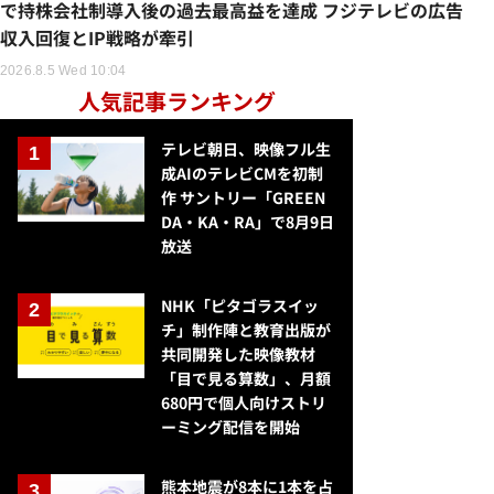
で持株会社制導入後の過去最高益を達成 フジテレビの広告
収入回復とIP戦略が牽引
2026.8.5 Wed 10:04
人気記事ランキング
テレビ朝日、映像フル生
成AIのテレビCMを初制
作 サントリー「GREEN
DA・KA・RA」で8月9日
放送
NHK「ピタゴラスイッ
チ」制作陣と教育出版が
共同開発した映像教材
「目で見る算数」、月額
680円で個人向けストリ
ーミング配信を開始
熊本地震が8本に1本を占