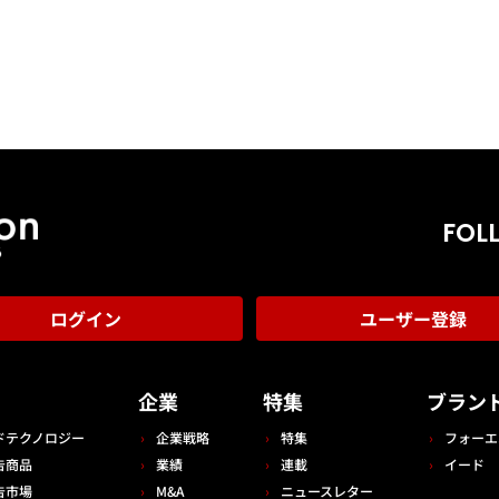
FOL
ログイン
ユーザー登録
告
企業
特集
ブラン
ドテクノロジー
企業戦略
特集
フォーエ
告商品
業績
連載
イード
告市場
M&A
ニュースレター