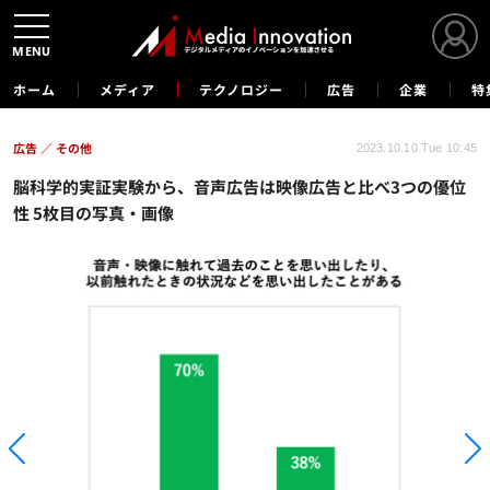
MENU
ホーム
メディア
テクノロジー
広告
企業
特
広告
その他
2023.10.10 Tue 10:45
脳科学的実証実験から、音声広告は映像広告と比べ3つの優位
性 5枚目の写真・画像