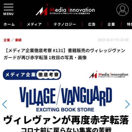
MENU
ホーム
メディア
テクノロジー
広告
企業
特
企業
業績
2023.10.27 Fri 12:00
【メディア企業徹底考察 #131】書籍販売のヴィレッジヴァン
ガードが再び赤字転落 1枚目の写真・画像