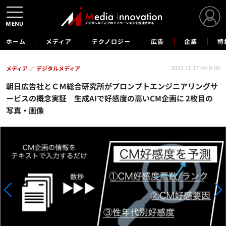
MENU
ホーム
メディア
テクノロジー
広告
企業
特
メディア
デジタルメディア
2023.11.17 Fri 9:00
朝日広告社とＣＭ総合研究所がプロンプトエンジニアリングサ
ービスの概念実証 生成AIで好感度の高いCM企画に 2枚目の
写真・画像