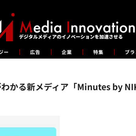
ジー
広告
企業
特集
ブラ
る新メディア「Minutes by NI