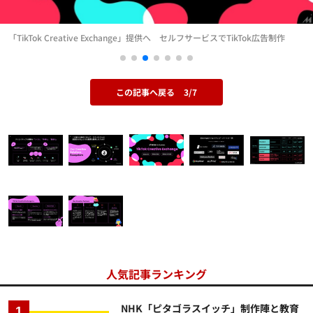
「TikTok Creative Exchange」提供へ セルフサービスでTikTok広告制作
この記事へ戻る
3/7
人気記事ランキング
NHK「ピタゴラスイッチ」制作陣と教育