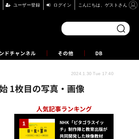
ユーザー登録
ログイン
こんにちは、ゲストさん
ンドチャンネル
フォーエム
その他
DB
2024.1.30 Tue 17:40
開始 1枚目の写真・画像
人気記事ランキング
NHK「ピタゴラスイッ
チ」制作陣と教育出版が
共同開発した映像教材