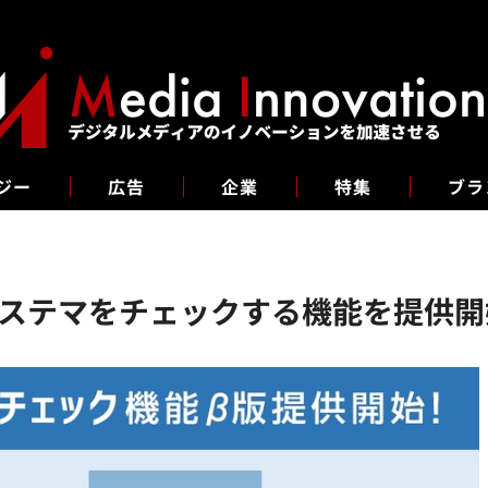
ジー
広告
企業
特集
ブラ
amのステマをチェックする機能を提供