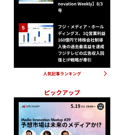
novation Weekly】8/3
号
フジ・メディア・ホール
ディングス、1Q営業利益
160億円で持株会社制導
入後の過去最高益を達成
フジテレビの広告収入回
復とIP戦略が牽引
人気記事ランキング
ピックアップ