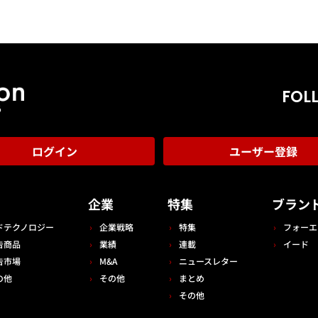
FOL
ログイン
ユーザー登録
告
企業
特集
ブラン
ドテクノロジー
企業戦略
特集
フォーエ
告商品
業績
連載
イード
告市場
M&A
ニュースレター
の他
その他
まとめ
その他