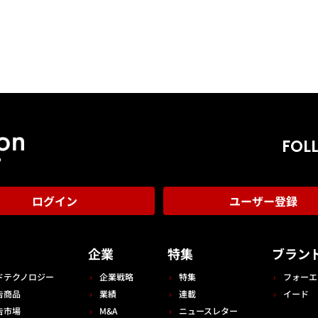
FOL
ログイン
ユーザー登録
告
企業
特集
ブラン
ドテクノロジー
企業戦略
特集
フォーエ
告商品
業績
連載
イード
告市場
M&A
ニュースレター