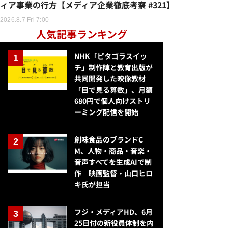
ィア事業の行方【メディア企業徹底考察 #321】
2026.8.7 Fri 7:00
人気記事ランキング
NHK「ピタゴラスイッ
チ」制作陣と教育出版が
共同開発した映像教材
「目で見る算数」、月額
680円で個人向けストリ
ーミング配信を開始
創味食品のブランドC
M、人物・商品・音楽・
音声すべてを生成AIで制
作 映画監督・山口ヒロ
キ氏が担当
フジ・メディアHD、6月
25日付の新役員体制を内