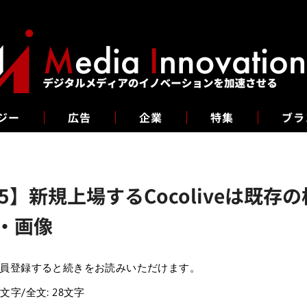
ジー
広告
企業
特集
ブラ
5】新規上場するCocoliveは既
・画像
員登録すると続きをお読みいただけます。
7文字/全文: 28文字