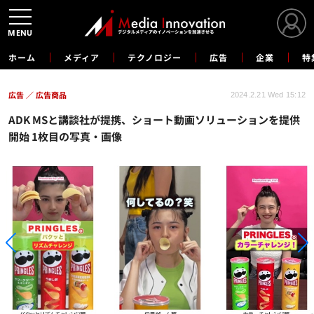
MENU
ホーム
メディア
テクノロジー
広告
企業
特
広告
広告商品
2024.2.21 Wed 15:12
ADK MSと講談社が提携、ショート動画ソリューションを提供
開始 1枚目の写真・画像