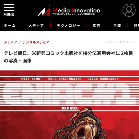
MENU
ホーム
メディア
テクノロジー
広告
企業
特
メディア
デジタルメディア
2024.7.9 Tue 18:39
テレビ朝日、米新興コミック出版社を持分法適用会社に 2枚目
の写真・画像