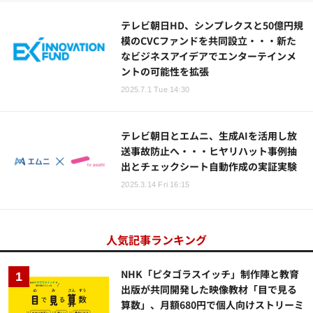
テレビ朝日HD、シンプレクスと50億円規
模のCVCファンドを共同設立・・・新た
なビジネスアイデアでエンターテインメ
ントの可能性を拡張
2025.7.1 Tue 14:30
テレビ朝日とエムニ、生成AIを活用し放
送事故防止へ・・・ヒヤリハット事例抽
出とチェックシート自動作成の実証実験
2025.3.14 Fri 16:15
人気記事ランキング
NHK「ピタゴラスイッチ」制作陣と教育
出版が共同開発した映像教材「目で見る
算数」、月額680円で個人向けストリーミ