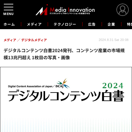
MENU
ホーム
メディア
テクノロジー
広告
企業
特
メディア
デジタルメディア
2024.8.31 Sat 20:08
デジタルコンテンツ白書2024発刊、コンテンツ産業の市場規
模13兆円超え 1枚目の写真・画像