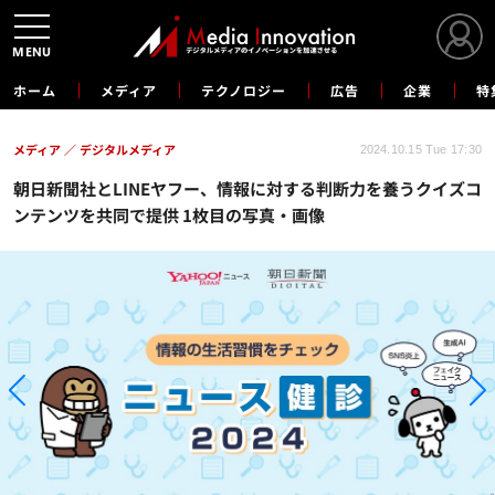
MENU
ホーム
メディア
テクノロジー
広告
企業
特
メディア
デジタルメディア
2024.10.15 Tue 17:30
朝日新聞社とLINEヤフー、情報に対する判断力を養うクイズコ
ンテンツを共同で提供 1枚目の写真・画像