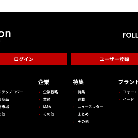
FOL
ログイン
ユーザー登録
告
企業
特集
ブラン
ドテクノロジー
企業戦略
特集
フォーエ
告商品
業績
連載
イード
告市場
M&A
ニュースレター
の他
その他
まとめ
その他