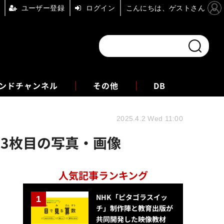
ユーザー登録
ログイン
こんにちは、ゲストさん
ンドチャンネル
フォーエム
その他
DB
2025.4.2 Wed 11:00
3枚目の写真・画像
人気記事ランキング
NHK「ピタゴラスイッ
チ」制作陣と教育出版が
共同開発した映像教材