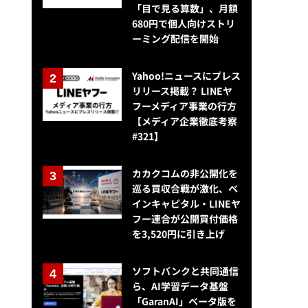
「目で見る算数」、月額
680円で個人向けストリ
ーミング配信を開始
Yahoo!ニュースにプレス
リリース掲載？ LINEヤ
フーメディア事業の行方
【メディア企業徹底考察
#321】
カカクコムの非公開化を
巡る買収合戦が激化、ベ
インキャピタル・LINEヤ
フー連合が公開買付価格
を3,520円に引き上げ
ジャスネット、税理士業界の専門紙「税界タイムス」などを買収
ソフトバンクと共同通信
ら、AI学習データ基盤
「GaranAI」ベータ版を