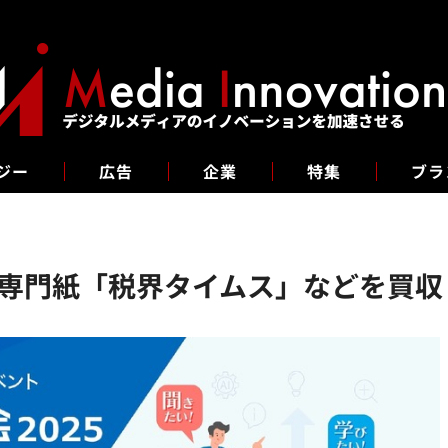
ジー
広告
企業
特集
ブラ
専門紙「税界タイムス」などを買収 