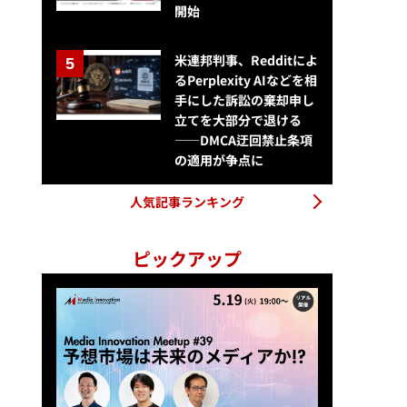
開始
米連邦判事、Redditによ
るPerplexity AIなどを相
手にした訴訟の棄却申し
立てを大部分で退ける
——DMCA迂回禁止条項
の適用が争点に
人気記事ランキング
ピックアップ