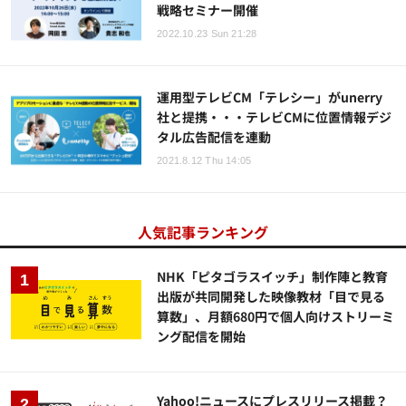
戦略セミナー開催
2022.10.23 Sun 21:28
運用型テレビCM「テレシー」がunerry
社と提携・・・テレビCMに位置情報デジ
タル広告配信を連動
2021.8.12 Thu 14:05
人気記事ランキング
NHK「ピタゴラスイッチ」制作陣と教育
出版が共同開発した映像教材「目で見る
算数」、月額680円で個人向けストリーミ
ング配信を開始
Yahoo!ニュースにプレスリリース掲載？