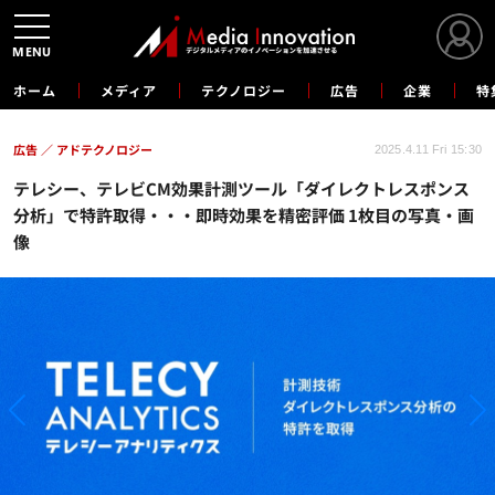
MENU
ホーム
メディア
テクノロジー
広告
企業
特
広告
アドテクノロジー
2025.4.11 Fri 15:30
テレシー、テレビCM効果計測ツール「ダイレクトレスポンス
分析」で特許取得・・・即時効果を精密評価 1枚目の写真・画
像