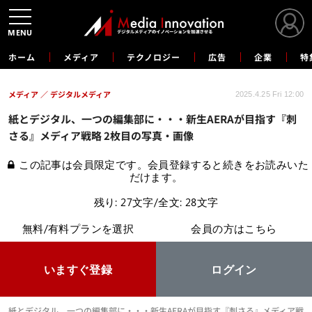
MENU
ホーム
メディア
テクノロジー
広告
企業
特
メディア
デジタルメディア
2025.4.25 Fri 12:00
紙とデジタル、一つの編集部に・・・新生AERAが目指す『刺
さる』メディア戦略 2枚目の写真・画像
この記事は会員限定です。会員登録すると続きをお読みいた
だけます。
残り: 27文字/全文: 28文字
無料/有料プランを選択
会員の方はこちら
いますぐ登録
ログイン
紙とデジタル、一つの編集部に・・・新生AERAが目指す『刺さる』メディア戦