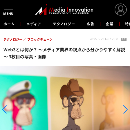
MENU
ホーム
メディア
テクノロジー
広告
企業
特
テクノロジー
ブロックチェーン
2025.5.23 Fri 12:00
PR
Web3とは何か？ ～メディア業界の視点から分かりやすく解説
～ 3枚目の写真・画像