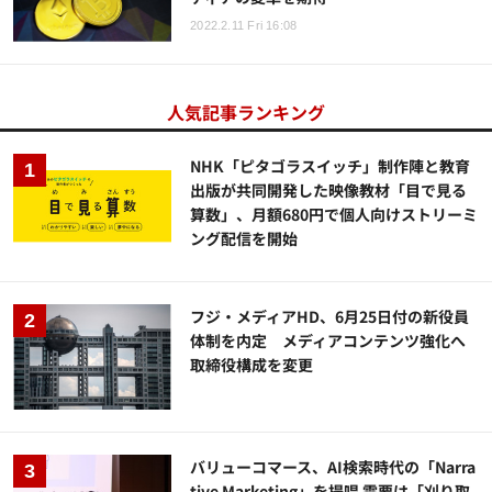
2022.2.11 Fri 16:08
人気記事ランキング
NHK「ピタゴラスイッチ」制作陣と教育
出版が共同開発した映像教材「目で見る
算数」、月額680円で個人向けストリーミ
ング配信を開始
フジ・メディアHD、6月25日付の新役員
体制を内定 メディアコンテンツ強化へ
取締役構成を変更
バリューコマース、AI検索時代の「Narra
tive Marketing」を提唱 需要は「刈り取