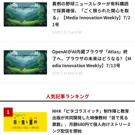
異例の野球ニュースレターが有料購読
で採算確保、「ごく限られた関心を取
る」【Media Innovation Weekly】7/2
1号
2026.7.21 Tue 6:00
OpenAIがAI内蔵ブラウザ「Atlas」終
了へ、ブラウザの未来はどうなる? 【M
edia Innovation Weekly】7/13号
2026.7.13 Mon 6:00
人気記事ランキング
NHK「ピタゴラスイッチ」制作陣と教育
出版が共同開発した映像教材「目で見る
算数」、月額680円で個人向けストリーミ
ング配信を開始