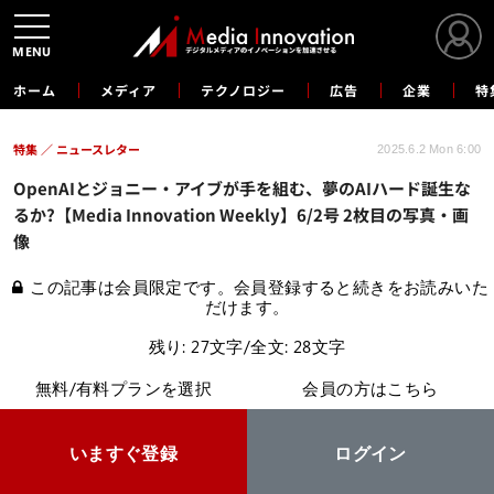
MENU
ホーム
メディア
テクノロジー
広告
企業
特
特集
ニュースレター
2025.6.2 Mon 6:00
OpenAIとジョニー・アイブが手を組む、夢のAIハード誕生な
るか?【Media Innovation Weekly】6/2号 2枚目の写真・画
像
この記事は会員限定です。会員登録すると続きをお読みいた
だけます。
残り: 27文字/全文: 28文字
無料/有料プランを選択
会員の方はこちら
いますぐ登録
ログイン