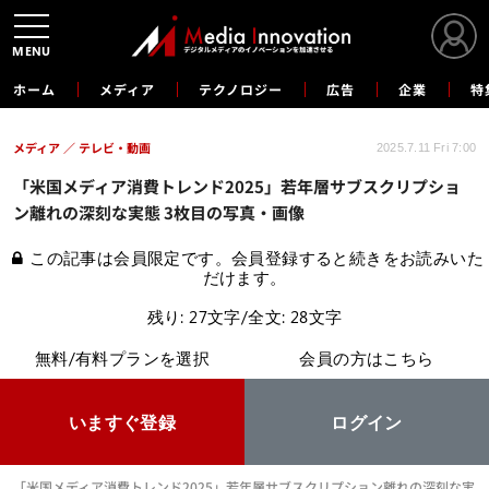
MENU
ホーム
メディア
テクノロジー
広告
企業
特
メディア
テレビ・動画
2025.7.11 Fri 7:00
「米国メディア消費トレンド2025」若年層サブスクリプショ
ン離れの深刻な実態 3枚目の写真・画像
この記事は会員限定です。会員登録すると続きをお読みいた
だけます。
残り: 27文字/全文: 28文字
無料/有料プランを選択
会員の方はこちら
いますぐ登録
ログイン
「米国メディア消費トレンド2025」若年層サブスクリプション離れの深刻な実