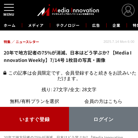
MENU
ホーム
メディア
テクノロジー
広告
企業
特
特集
ニュースレター
2025.7.14 Mon 6:00
20年で地方記者の75%が消滅、日本はどう学ぶか? 【Media I
nnovation Weekly】7/14号 1枚目の写真・画像
この記事は会員限定です。会員登録すると続きをお読みいた
だけます。
残り: 27文字/全文: 28文字
無料/有料プランを選択
会員の方はこちら
いますぐ登録
ログイン
20年で地方記者の75%が消滅、日本はどう学ぶか? 【Media Innovation