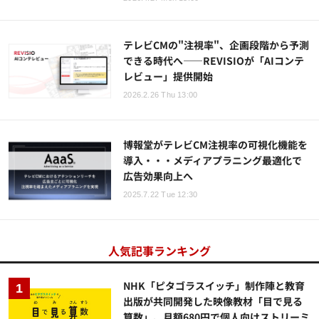
テレビCMの"注視率"、企画段階から予測
できる時代へ——REVISIOが「AIコンテ
レビュー」提供開始
2026.2.26 Thu 13:00
博報堂がテレビCM注視率の可視化機能を
導入・・・メディアプラニング最適化で
広告効果向上へ
2025.7.22 Tue 12:30
人気記事ランキング
NHK「ピタゴラスイッチ」制作陣と教育
出版が共同開発した映像教材「目で見る
算数」、月額680円で個人向けストリーミ