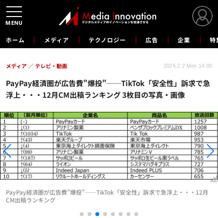
MENU
ホーム
メディア
テクノロジー
広告
企業
特
メディア
テレビ・動画
2026.2.2 Mon 14:00
PayPay経済圏が広告費"爆投"──TikTok「安全性」訴求で急
浮上・・・12月CM出稿ランキング 3枚目の写真・画像
PayPay経済圏が広告費"爆投"──TikTok「安全性」訴求で急浮上・・・12月
CM出稿ランキング